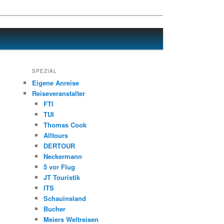
SPEZIAL
Eigene Anreise
Reiseveranstalter
FTI
TUI
Thomas Cook
Alltours
DERTOUR
Neckermann
5 vor Flug
JT Touristik
ITS
Schauinsland
Bucher
Meiers Weltreisen