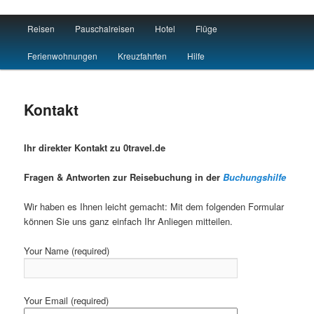
Main menu
Reisen
Pauschalreisen
Hotel
Flüge
Skip to primary content
Skip to secondary content
Travel : De
Ferienwohnungen
Kreuzfahrten
Hilfe
Kontakt
Ihr direkter Kontakt zu 0travel.de
Fragen & Antworten zur Reisebuchung in der
Buchungshilfe
Wir haben es Ihnen leicht gemacht: Mit dem folgenden Formular
können Sie uns ganz einfach Ihr Anliegen mitteilen.
Your Name (required)
Your Email (required)