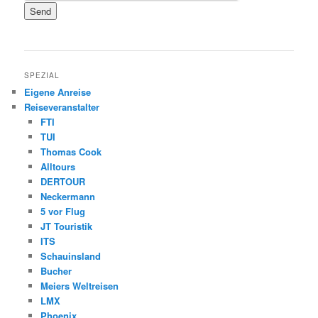
SPEZIAL
Eigene Anreise
Reiseveranstalter
FTI
TUI
Thomas Cook
Alltours
DERTOUR
Neckermann
5 vor Flug
JT Touristik
ITS
Schauinsland
Bucher
Meiers Weltreisen
LMX
Phoenix