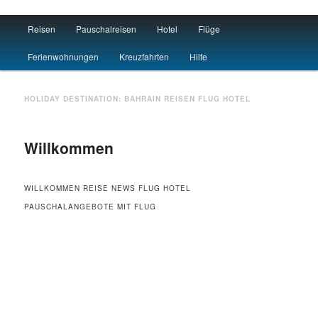
Main menu
Reisen
Pauschalreisen
Hotel
Flüge
Skip to primary content
Skip to secondary content
Travel : De
Ferienwohnungen
Kreuzfahrten
Hilfe
HOLIDAY DESTINATION:
BAHRAIN
REISEN FLUG HOTEL
Willkommen
WILLKOMMEN REISE NEWS FLUG HOTEL
PAUSCHALANGEBOTE MIT FLUG