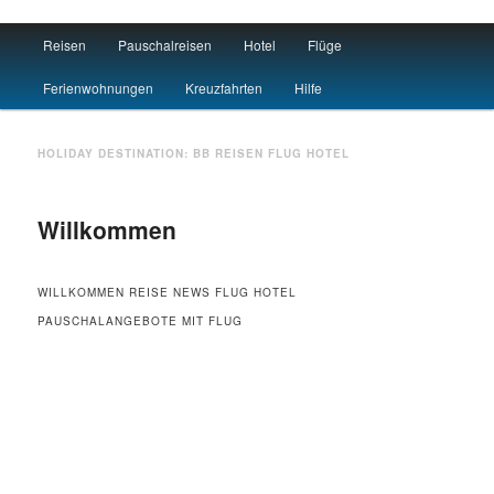
Main menu
Reisen
Pauschalreisen
Hotel
Flüge
Skip to primary content
Skip to secondary content
Travel : De
Ferienwohnungen
Kreuzfahrten
Hilfe
HOLIDAY DESTINATION:
BB
REISEN FLUG HOTEL
Willkommen
WILLKOMMEN REISE NEWS FLUG HOTEL
PAUSCHALANGEBOTE MIT FLUG