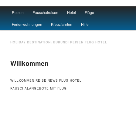
Main menu
Reisen
Pauschalreisen
Hotel
Flüge
Skip to primary content
Skip to secondary content
Travel : De
Ferienwohnungen
Kreuzfahrten
Hilfe
HOLIDAY DESTINATION:
BURUNDI
REISEN FLUG HOTEL
Willkommen
WILLKOMMEN REISE NEWS FLUG HOTEL
PAUSCHALANGEBOTE MIT FLUG