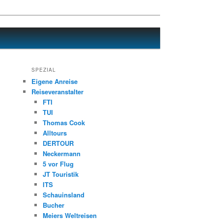
SPEZIAL
Eigene Anreise
Reiseveranstalter
FTI
TUI
Thomas Cook
Alltours
DERTOUR
Neckermann
5 vor Flug
JT Touristik
ITS
Schauinsland
Bucher
Meiers Weltreisen