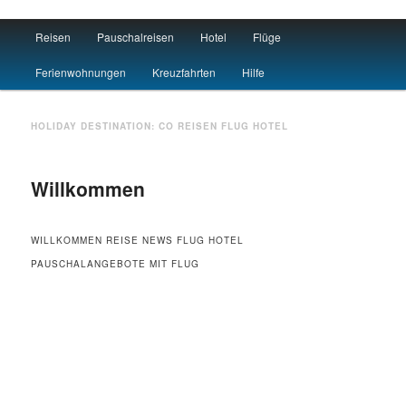
Main menu
Reisen
Pauschalreisen
Hotel
Flüge
Skip to primary content
Skip to secondary content
Travel : De
Ferienwohnungen
Kreuzfahrten
Hilfe
HOLIDAY DESTINATION:
CO
REISEN FLUG HOTEL
Willkommen
WILLKOMMEN REISE NEWS FLUG HOTEL
PAUSCHALANGEBOTE MIT FLUG