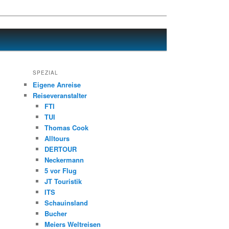
SPEZIAL
Eigene Anreise
Reiseveranstalter
FTI
TUI
Thomas Cook
Alltours
DERTOUR
Neckermann
5 vor Flug
JT Touristik
ITS
Schauinsland
Bucher
Meiers Weltreisen