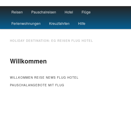
Main menu
Reisen
Pauschalreisen
Hotel
Flüge
Skip to primary content
Skip to secondary content
Travel : De
Ferienwohnungen
Kreuzfahrten
Hilfe
HOLIDAY DESTINATION:
EG
REISEN FLUG HOTEL
Willkommen
WILLKOMMEN REISE NEWS FLUG HOTEL
PAUSCHALANGEBOTE MIT FLUG