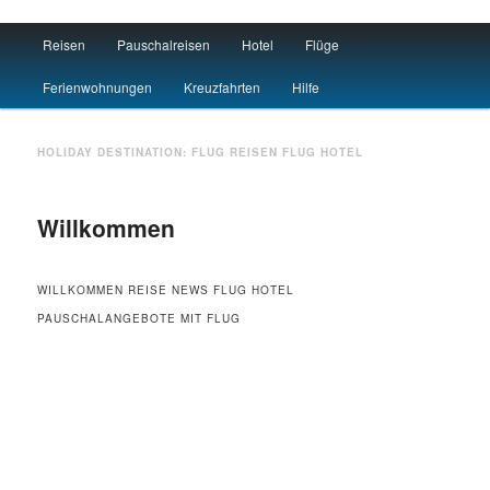
Main menu
Reisen
Pauschalreisen
Hotel
Flüge
Skip to primary content
Skip to secondary content
Travel : De
Ferienwohnungen
Kreuzfahrten
Hilfe
HOLIDAY DESTINATION:
FLUG
REISEN FLUG HOTEL
Willkommen
WILLKOMMEN REISE NEWS FLUG HOTEL
PAUSCHALANGEBOTE MIT FLUG