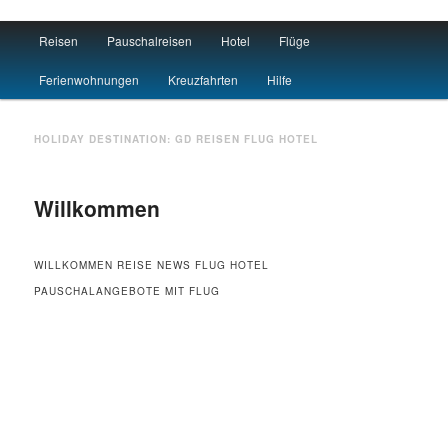
Main menu
Reisen
Pauschalreisen
Hotel
Flüge
Skip to primary content
Skip to secondary content
Travel : De
Ferienwohnungen
Kreuzfahrten
Hilfe
HOLIDAY DESTINATION:
GD
REISEN FLUG HOTEL
Willkommen
WILLKOMMEN REISE NEWS FLUG HOTEL
PAUSCHALANGEBOTE MIT FLUG