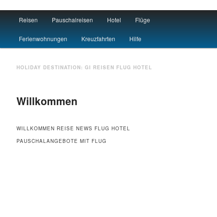
Main menu
Reisen
Pauschalreisen
Hotel
Flüge
Skip to primary content
Skip to secondary content
Travel : De
Ferienwohnungen
Kreuzfahrten
Hilfe
HOLIDAY DESTINATION:
GI
REISEN FLUG HOTEL
Willkommen
WILLKOMMEN REISE NEWS FLUG HOTEL
PAUSCHALANGEBOTE MIT FLUG