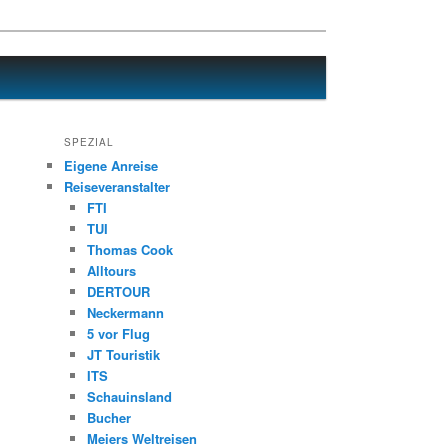
SPEZIAL
Eigene Anreise
Reiseveranstalter
FTI
TUI
Thomas Cook
Alltours
DERTOUR
Neckermann
5 vor Flug
JT Touristik
ITS
Schauinsland
Bucher
Meiers Weltreisen