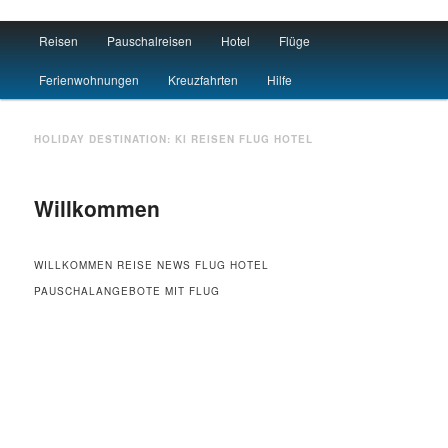
Main menu
Reisen
Pauschalreisen
Hotel
Flüge
Skip to primary content
Skip to secondary content
Travel : De
Ferienwohnungen
Kreuzfahrten
Hilfe
HOLIDAY DESTINATION:
KI
REISEN FLUG HOTEL
Willkommen
WILLKOMMEN REISE NEWS FLUG HOTEL
PAUSCHALANGEBOTE MIT FLUG