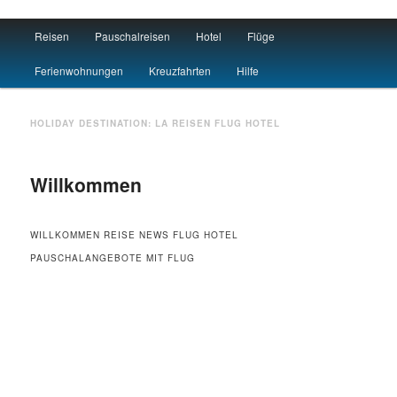
Main menu
Reisen
Pauschalreisen
Hotel
Flüge
Skip to primary content
Skip to secondary content
Travel : De
Ferienwohnungen
Kreuzfahrten
Hilfe
HOLIDAY DESTINATION:
LA
REISEN FLUG HOTEL
Willkommen
WILLKOMMEN REISE NEWS FLUG HOTEL
PAUSCHALANGEBOTE MIT FLUG