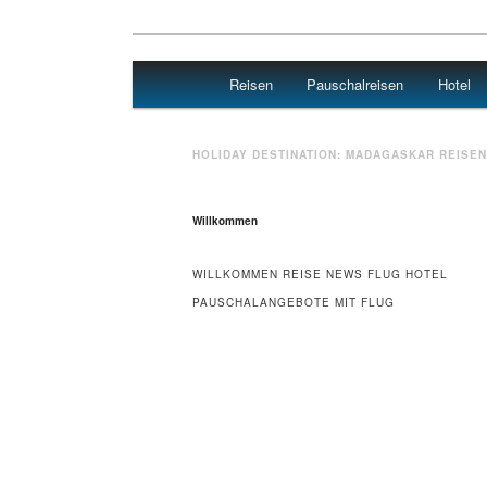
Main menu
Reisen
Pauschalreisen
Hotel
Skip to primary content
Skip to secondary content
Travel : De
HOLIDAY DESTINATION:
MADAGASKAR
REISEN
Willkommen
WILLKOMMEN REISE NEWS FLUG HOTEL
PAUSCHALANGEBOTE MIT FLUG