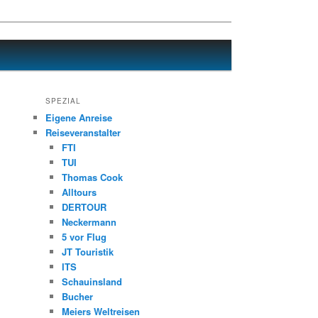
SPEZIAL
Eigene Anreise
Reiseveranstalter
FTI
TUI
Thomas Cook
Alltours
DERTOUR
Neckermann
5 vor Flug
JT Touristik
ITS
Schauinsland
Bucher
Meiers Weltreisen