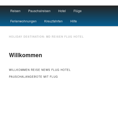
Main menu
Reisen
Pauschalreisen
Hotel
Flüge
Skip to primary content
Skip to secondary content
Travel : De
Ferienwohnungen
Kreuzfahrten
Hilfe
HOLIDAY DESTINATION:
MD
REISEN FLUG HOTEL
Willkommen
WILLKOMMEN REISE NEWS FLUG HOTEL
PAUSCHALANGEBOTE MIT FLUG