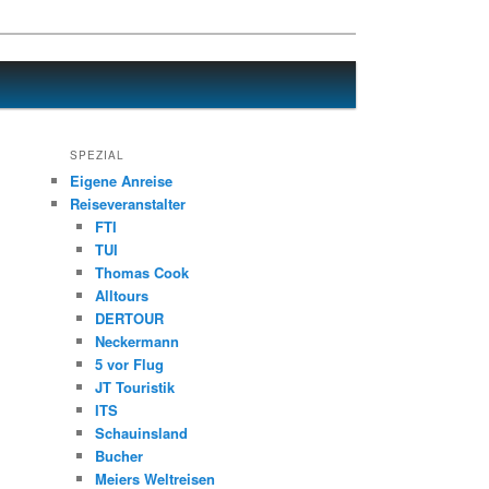
SPEZIAL
Eigene Anreise
Reiseveranstalter
FTI
TUI
Thomas Cook
Alltours
DERTOUR
Neckermann
5 vor Flug
JT Touristik
ITS
Schauinsland
Bucher
Meiers Weltreisen