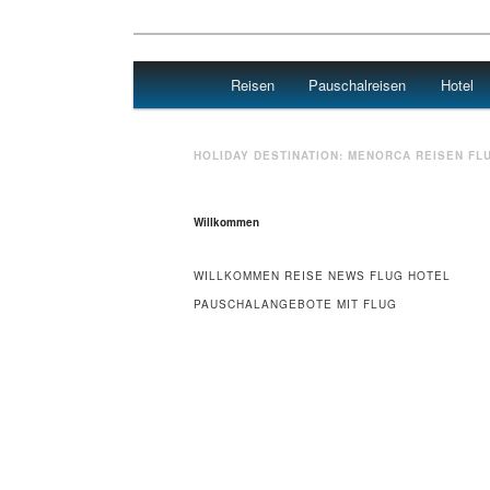
Main menu
Reisen
Pauschalreisen
Hotel
Skip to primary content
Skip to secondary content
Travel : De
HOLIDAY DESTINATION:
MENORCA
REISEN FL
Willkommen
WILLKOMMEN REISE NEWS FLUG HOTEL
PAUSCHALANGEBOTE MIT FLUG