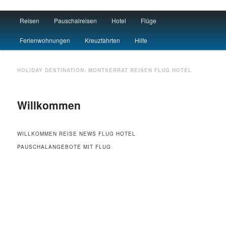
Main menu
Reisen
Pauschalreisen
Hotel
Flüge
Skip to primary content
Skip to secondary content
Travel : De
Ferienwohnungen
Kreuzfahrten
Hilfe
HOLIDAY DESTINATION:
MONTSERRAT
REISEN FLUG HOTEL
Willkommen
WILLKOMMEN REISE NEWS FLUG HOTEL
PAUSCHALANGEBOTE MIT FLUG