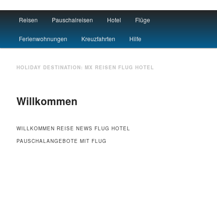
Main menu
Reisen
Pauschalreisen
Hotel
Flüge
Skip to primary content
Skip to secondary content
Travel : De
Ferienwohnungen
Kreuzfahrten
Hilfe
HOLIDAY DESTINATION:
MX
REISEN FLUG HOTEL
Willkommen
WILLKOMMEN REISE NEWS FLUG HOTEL
PAUSCHALANGEBOTE MIT FLUG