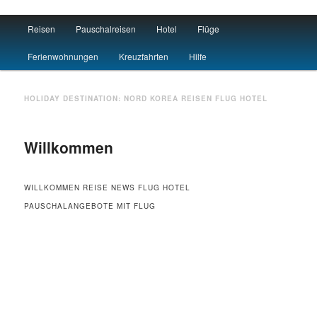
Main menu
Reisen
Pauschalreisen
Hotel
Flüge
Skip to primary content
Skip to secondary content
Travel : De
Ferienwohnungen
Kreuzfahrten
Hilfe
HOLIDAY DESTINATION:
NORD KOREA
REISEN FLUG HOTEL
Willkommen
WILLKOMMEN REISE NEWS FLUG HOTEL
PAUSCHALANGEBOTE MIT FLUG