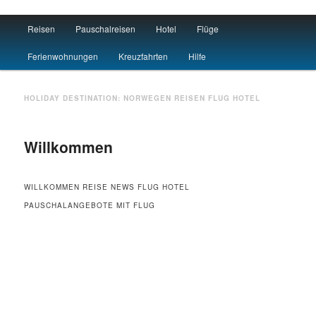
Main menu
Reisen
Pauschalreisen
Hotel
Flüge
Skip to primary content
Skip to secondary content
Travel : De
Ferienwohnungen
Kreuzfahrten
Hilfe
HOLIDAY DESTINATION:
NORWEGEN
REISEN FLUG HOTEL
Willkommen
WILLKOMMEN REISE NEWS FLUG HOTEL
PAUSCHALANGEBOTE MIT FLUG