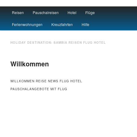
Main menu
Reisen
Pauschalreisen
Hotel
Flüge
Skip to primary content
Skip to secondary content
Travel : De
Ferienwohnungen
Kreuzfahrten
Hilfe
HOLIDAY DESTINATION:
SAMBIA
REISEN FLUG HOTEL
Willkommen
WILLKOMMEN REISE NEWS FLUG HOTEL
PAUSCHALANGEBOTE MIT FLUG