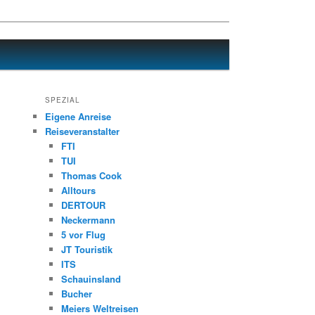
SPEZIAL
Eigene Anreise
Reiseveranstalter
FTI
TUI
Thomas Cook
Alltours
DERTOUR
Neckermann
5 vor Flug
JT Touristik
ITS
Schauinsland
Bucher
Meiers Weltreisen