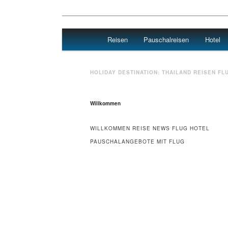
Main menu
Reisen
Pauschalreisen
Hotel
Skip to primary content
Skip to secondary content
Travel : De
HOLIDAY DESTINATION:
THAILAND
REISEN FL
Willkommen
WILLKOMMEN REISE NEWS FLUG HOTEL
PAUSCHALANGEBOTE MIT FLUG