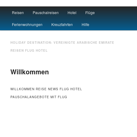
Main menu
Reisen
Pauschalreisen
Hotel
Flüge
Skip to primary content
Skip to secondary content
Travel : De
Ferienwohnungen
Kreuzfahrten
Hilfe
HOLIDAY DESTINATION:
VEREINIGTE ARABISCHE EMIRATE
REISEN FLUG HOTEL
Willkommen
WILLKOMMEN REISE NEWS FLUG HOTEL
PAUSCHALANGEBOTE MIT FLUG