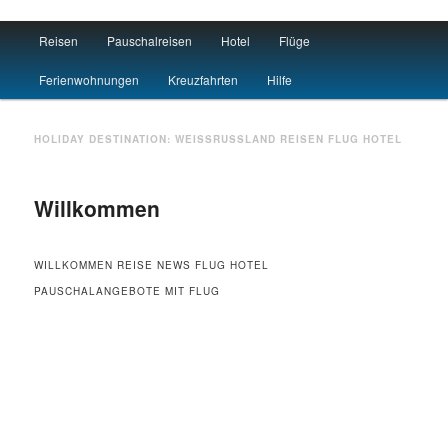
Main menu
Reisen
Pauschalreisen
Hotel
Flüge
Skip to primary content
Skip to secondary content
Travel : De
Ferienwohnungen
Kreuzfahrten
Hilfe
HOLIDAY DESTINATION:
WEISSRUSSLAND
REISEN FLUG HOTEL
Willkommen
WILLKOMMEN REISE NEWS FLUG HOTEL
PAUSCHALANGEBOTE MIT FLUG