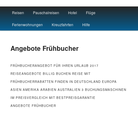
Main menu
Reisen
Pauschalreisen
Hotel
Flüge
Skip to primary content
Skip to secondary content
Reisen Hotel Flug
Ferienwohnungen
Kreuzfahrten
Hilfe
Angebote Frühbucher
FRÜHBUCHERANGEBOT FÜR IHREN URLAUB 2017
REISEANGEBOTE BILLIG BUCHEN REISE MIT
FRÜHBUCHERRABATTEN FINDEN IN DEUTSCHLAND EUROPA
ASIEN AMERIKA ARABIEN AUSTRALIEN 3 BUCHUNGSMASCHINEN
IM PREISVERGLEICH MIT BESTPREISGARANTIE
ANGEBOTE FRÜHBUCHER