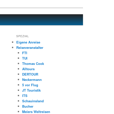
SPEZIAL
Eigene Anreise
Reiseveranstalter
FTI
TUI
Thomas Cook
Alltours
DERTOUR
Neckermann
5 vor Flug
JT Touristik
ITS
Schauinsland
Bucher
Meiers Weltreisen