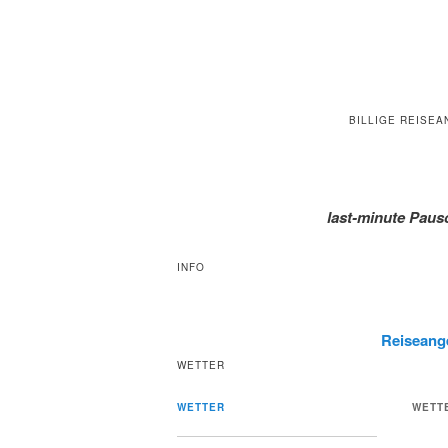
BILLIGE REISEA
last-minute Pausc
INFO
Reiseange
WETTER
WETTER
WETT