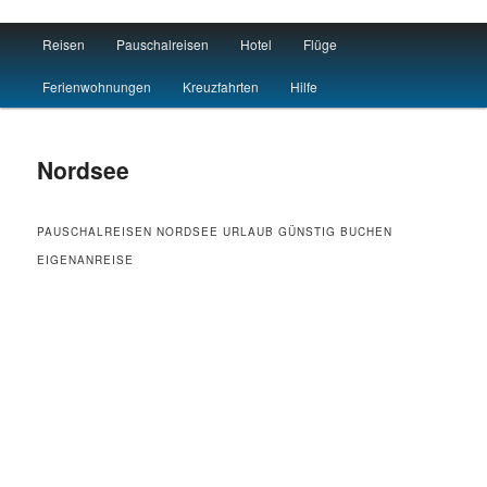
Main menu
Reisen
Pauschalreisen
Hotel
Flüge
Skip to primary content
Skip to secondary content
Travel : De
Ferienwohnungen
Kreuzfahrten
Hilfe
Nordsee
PAUSCHALREISEN NORDSEE URLAUB GÜNSTIG BUCHEN
EIGENANREISE