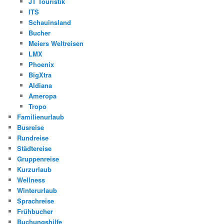
JT Touristik
ITS
Schauinsland
Bucher
Meiers Weltreisen
LMX
Phoenix
BigXtra
Aldiana
Ameropa
Tropo
Familienurlaub
Busreise
Rundreise
Städtereise
Gruppenreise
Kurzurlaub
Wellness
Winterurlaub
Sprachreise
Frühbucher
Buchungshilfe