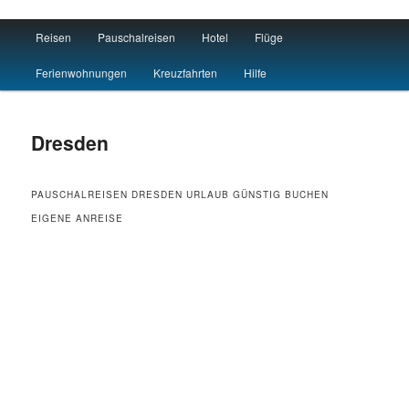
Main menu
Reisen
Pauschalreisen
Hotel
Flüge
Skip to primary content
Skip to secondary content
Reisen Hotel Flug
Ferienwohnungen
Kreuzfahrten
Hilfe
Dresden
PAUSCHALREISEN DRESDEN URLAUB GÜNSTIG BUCHEN
EIGENE ANREISE