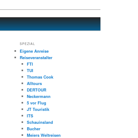
SPEZIAL
Eigene Anreise
Reiseveranstalter
FTI
TUI
Thomas Cook
Alltours
DERTOUR
Neckermann
5 vor Flug
JT Touristik
ITS
Schauinsland
Bucher
Meiers Weltreisen