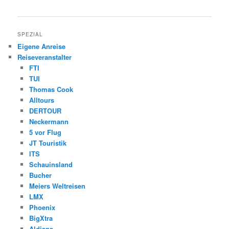
SPEZIAL
Eigene Anreise
Reiseveranstalter
FTI
TUI
Thomas Cook
Alltours
DERTOUR
Neckermann
5 vor Flug
JT Touristik
ITS
Schauinsland
Bucher
Meiers Weltreisen
LMX
Phoenix
BigXtra
Aldiana