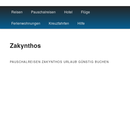
Main menu
Reisen
Pauschalreisen
Hotel
Flüge
Skip to primary content
Skip to secondary content
Reisen Hotel Flug
Ferienwohnungen
Kreuzfahrten
Hilfe
Zakynthos
PAUSCHALREISEN ZAKYNTHOS URLAUB GÜNSTIG BUCHEN