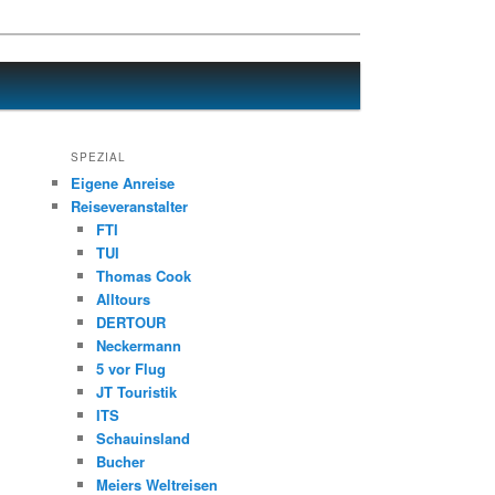
SPEZIAL
Eigene Anreise
Reiseveranstalter
FTI
TUI
Thomas Cook
Alltours
DERTOUR
Neckermann
5 vor Flug
JT Touristik
ITS
Schauinsland
Bucher
Meiers Weltreisen