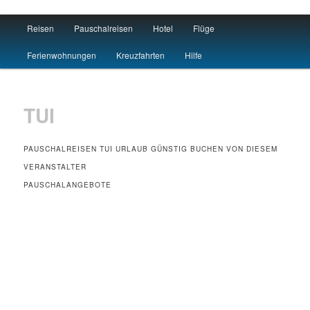
Main menu
Reisen
Pauschalreisen
Hotel
Flüge
Skip to primary content
Skip to secondary content
Travel : De
Ferienwohnungen
Kreuzfahrten
Hilfe
TUI
PAUSCHALREISEN TUI URLAUB GÜNSTIG BUCHEN VON DIESEM
VERANSTALTER
PAUSCHALANGEBOTE