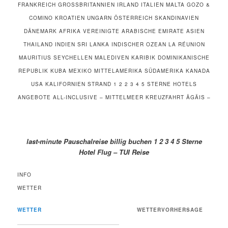
FRANKREICH GROSSBRITANNIEN IRLAND ITALIEN MALTA GOZO & C
OMINO KROATIEN UNGARN ÖSTERREICH SKANDINAVIEN D
ÄNEMARK AFRIKA VEREINIGTE ARABISCHE EMIRATE ASIEN T
HAILAND INDIEN SRI LANKA INDISCHER OZEAN LA RÉUNION M
AURITIUS SEYCHELLEN MALEDIVEN KARIBIK DOMINIKANISCHE R
EPUBLIK KUBA MEXIKO MITTELAMERIKA SÜDAMERIKA KANADA U
SA KALIFORNIEN STRAND 1 2 2 3 4 5 STERNE HOTELS A
NGEBOTE ALL-INCLUSIVE – MITTELMEER KREUZFAHRT ÄGÄIS –
last-minute Pauschalreise billig buchen 1 2 3 4 5 Sterne
Hotel Flug – TUI Reise
INFO
WETTER
WETTER
WETTERVORHERSAGE