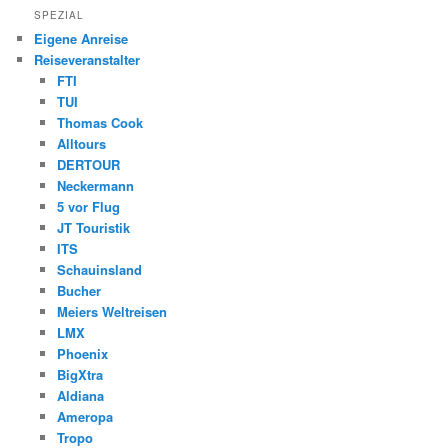
SPEZIAL
Eigene Anreise
Reiseveranstalter
FTI
TUI
Thomas Cook
Alltours
DERTOUR
Neckermann
5 vor Flug
JT Touristik
ITS
Schauinsland
Bucher
Meiers Weltreisen
LMX
Phoenix
BigXtra
Aldiana
Ameropa
Tropo