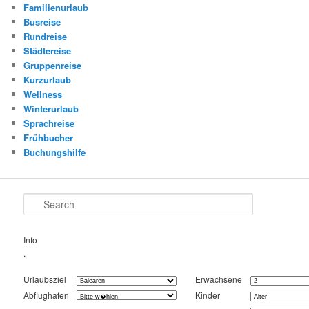
Familienurlaub
Busreise
Rundreise
Städtereise
Gruppenreise
Kurzurlaub
Wellness
Winterurlaub
Sprachreise
Frühbucher
Buchungshilfe
Search
Info
.
Urlaubsziel
Erwachsene
Abflughafen
Kinder