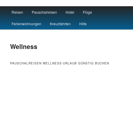
Main menu
Reisen
Pauschalreisen
Hotel
Flüge
Skip to primary content
Skip to secondary content
Travel : De
Ferienwohnungen
Kreuzfahrten
Hilfe
Wellness
PAUSCHALREISEN WELLNESS-URLAUB GÜNSTIG BUCHEN