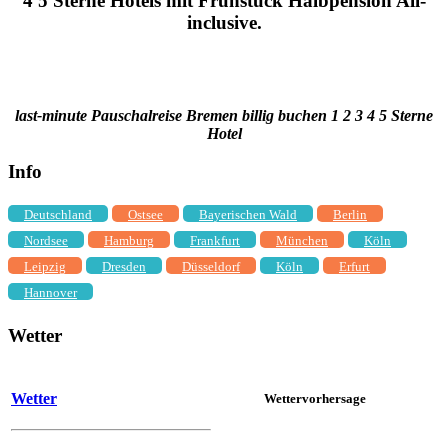
4 5 Sterne Hotels mit Frühstück Halbpension All-
inclusive.
last-minute Pauschalreise Bremen billig buchen 1 2 3 4 5 Sterne
Hotel
Info
Deutschland
Ostsee
Bayerischen Wald
Berlin
Nordsee
Hamburg
Frankfurt
München
Köln
Leipzig
Dresden
Düsseldorf
Köln
Erfurt
Hannover
Wetter
Wetter
Wettervorhersage