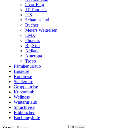
5 vor Flug
JT Touristik
ITS
Schauinsland
Bucher
Meiers Weltreisen
LMX
Phoenix
BigXtra
Aldiana
Ameropa
Tropo
Familienurlaub
Busreise
Rundreise
Städtereise
Gruppenreise
Kurzurlaub
Wellness
Winterurlaub
Sprachreise
Frühbucher
Buchungshilfe
Search