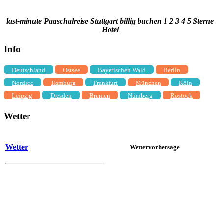
last-minute Pauschalreise Stuttgart billig buchen 1 2 3 4 5 Sterne
Hotel
Info
Deutschland
Ostsee
Bayerischen Wald
Berlin
Nordsee
Hamburg
Frankfurt
München
Köln
Leipzig
Dresden
Bremen
Nürnberg
Rostock
Wetter
Wetter
Wettervorhersage