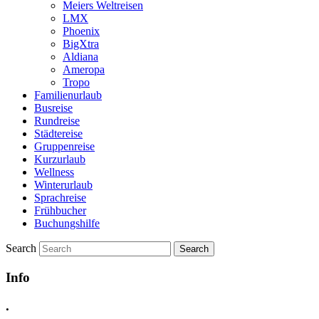
Meiers Weltreisen
LMX
Phoenix
BigXtra
Aldiana
Ameropa
Tropo
Familienurlaub
Busreise
Rundreise
Städtereise
Gruppenreise
Kurzurlaub
Wellness
Winterurlaub
Sprachreise
Frühbucher
Buchungshilfe
Search
Info
.