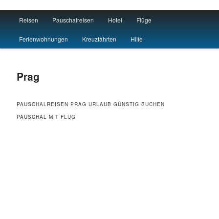
Main menu
Reisen
Pauschalreisen
Hotel
Flüge
Skip to primary content
Skip to secondary content
Reisen Hotel Flug
Ferienwohnungen
Kreuzfahrten
Hilfe
Prag
PAUSCHALREISEN PRAG URLAUB GÜNSTIG BUCHEN
PAUSCHAL MIT FLUG