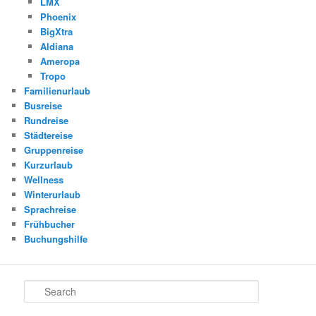
LMX
Phoenix
BigXtra
Aldiana
Ameropa
Tropo
Familienurlaub
Busreise
Rundreise
Städtereise
Gruppenreise
Kurzurlaub
Wellness
Winterurlaub
Sprachreise
Frühbucher
Buchungshilfe
Search