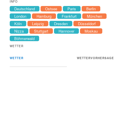
INFO
Deutschland
Ostsee
Paris
Berlin
London
Hamburg
Frankfurt
München
Köln
Leipzig
Dresden
Düsseldorf
Nizza
Stuttgart
Hannover
Moskau
Böhmerwald
WETTER
WETTER
WETTERVORHERSAGE