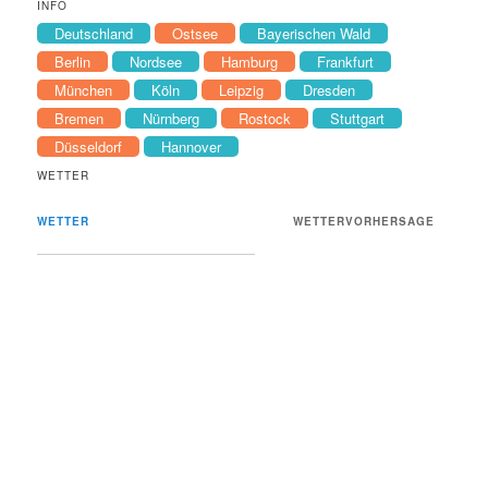
INFO
Deutschland
Ostsee
Bayerischen Wald
Berlin
Nordsee
Hamburg
Frankfurt
München
Köln
Leipzig
Dresden
Bremen
Nürnberg
Rostock
Stuttgart
Düsseldorf
Hannover
WETTER
WETTER
WETTERVORHERSAGE