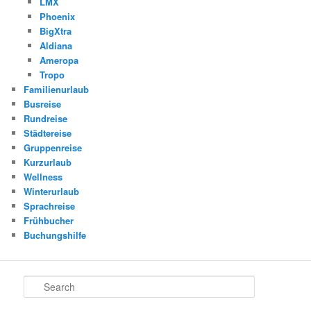
LMX
Phoenix
BigXtra
Aldiana
Ameropa
Tropo
Familienurlaub
Busreise
Rundreise
Städtereise
Gruppenreise
Kurzurlaub
Wellness
Winterurlaub
Sprachreise
Frühbucher
Buchungshilfe
Search