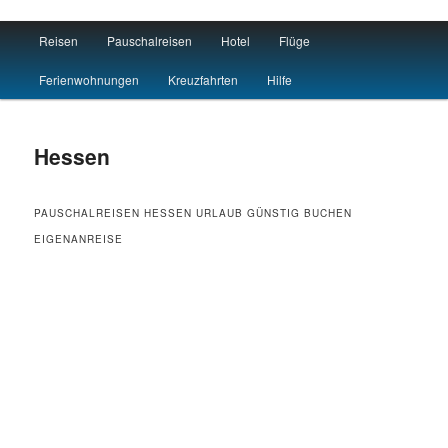
Main menu
Reisen
Pauschalreisen
Hotel
Flüge
Skip to primary content
Skip to secondary content
Reisen Hotel Flug
Ferienwohnungen
Kreuzfahrten
Hilfe
Hessen
PAUSCHALREISEN HESSEN URLAUB GÜNSTIG BUCHEN
EIGENANREISE