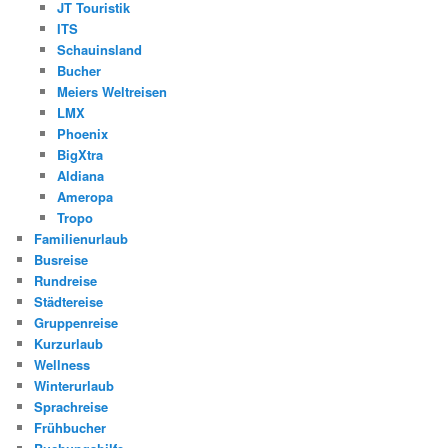
JT Touristik
ITS
Schauinsland
Bucher
Meiers Weltreisen
LMX
Phoenix
BigXtra
Aldiana
Ameropa
Tropo
Familienurlaub
Busreise
Rundreise
Städtereise
Gruppenreise
Kurzurlaub
Wellness
Winterurlaub
Sprachreise
Frühbucher