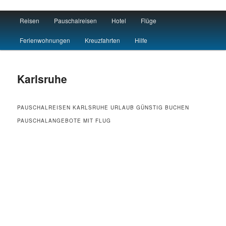
Main menu
Reisen
Pauschalreisen
Hotel
Flüge
Skip to primary content
Skip to secondary content
Travel : De
Ferienwohnungen
Kreuzfahrten
Hilfe
Karlsruhe
PAUSCHALREISEN KARLSRUHE URLAUB GÜNSTIG BUCHEN
PAUSCHALANGEBOTE MIT FLUG