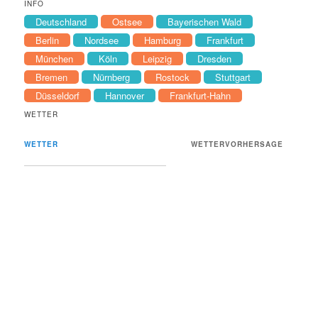
INFO
Deutschland
Ostsee
Bayerischen Wald
Berlin
Nordsee
Hamburg
Frankfurt
München
Köln
Leipzig
Dresden
Bremen
Nürnberg
Rostock
Stuttgart
Düsseldorf
Hannover
Frankfurt-Hahn
WETTER
WETTER
WETTERVORHERSAGE