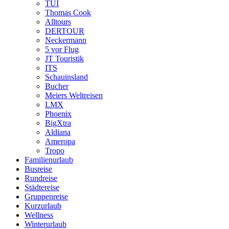
TUI
Thomas Cook
Alltours
DERTOUR
Neckermann
5 vor Flug
JT Touristik
ITS
Schauinsland
Bucher
Meiers Weltreisen
LMX
Phoenix
BigXtra
Aldiana
Ameropa
Tropo
Familienurlaub
Busreise
Rundreise
Städtereise
Gruppenreise
Kurzurlaub
Wellness
Winterurlaub