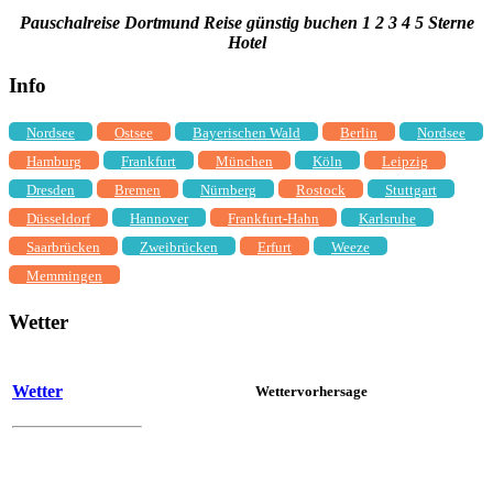
Pauschalreise Dortmund Reise günstig buchen 1 2 3 4 5 Sterne
Hotel
Info
Nordsee
Ostsee
Bayerischen Wald
Berlin
Nordsee
Hamburg
Frankfurt
München
Köln
Leipzig
Dresden
Bremen
Nürnberg
Rostock
Stuttgart
Düsseldorf
Hannover
Frankfurt-Hahn
Karlsruhe
Saarbrücken
Zweibrücken
Erfurt
Weeze
Memmingen
Wetter
Wetter
Wettervorhersage