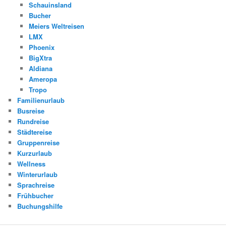
Schauinsland
Bucher
Meiers Weltreisen
LMX
Phoenix
BigXtra
Aldiana
Ameropa
Tropo
Familienurlaub
Busreise
Rundreise
Städtereise
Gruppenreise
Kurzurlaub
Wellness
Winterurlaub
Sprachreise
Frühbucher
Buchungshilfe