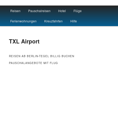
Main menu
Reisen
Pauschalreisen
Hotel
Flüge
Skip to primary content
Skip to secondary content
Flug Hotel Urlaub
Ferienwohnungen
Kreuzfahrten
Hilfe
TXL Airport
REISEN AB BERLIN-TEGEL BILLIG BUCHEN
PAUSCHALANGEBOTE MIT FLUG