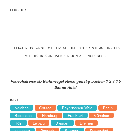
FLUGTICKET
BILLIGE REISEANGEBOTE URLAUB IM 1 2 3 4 5 STERNE HOTELS
MIT FRÜHSTÜCK HALBPENSION ALL-INCLUSIVE.
Pauschalreise ab Berlin-Tegel Reise günstig buchen 1 2 3 4 5
Sterne Hotel
INFO
Nordsee
Ostsee
Bayerischen Wald
Berlin
Bodensee
Hamburg
Frankfurt
München
Köln
Leipzig
Dresden
Bremen
Nürnberg
Rostock
Stuttgart
Düsseldorf