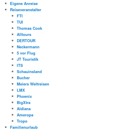
Eigene Anreise
Reiseveranstalter
FTI
TUI
Thomas Cook
Alltours
DERTOUR
Neckermann
5 vor Flug
JT Touristik
ITS
Schauinsland
Bucher
Meiers Weltreisen
LMX
Phoenix
BigXtra
Aldiana
Ameropa
Tropo
Familienurlaub