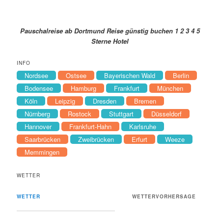
Pauschalreise ab Dortmund Reise günstig buchen 1 2 3 4 5
Sterne Hotel
INFO
Nordsee
Ostsee
Bayerischen Wald
Berlin
Bodensee
Hamburg
Frankfurt
München
Köln
Leipzig
Dresden
Bremen
Nürnberg
Rostock
Stuttgart
Düsseldorf
Hannover
Frankfurt-Hahn
Karlsruhe
Saarbrücken
Zweibrücken
Erfurt
Weeze
Memmingen
WETTER
WETTER
WETTERVORHERSAGE