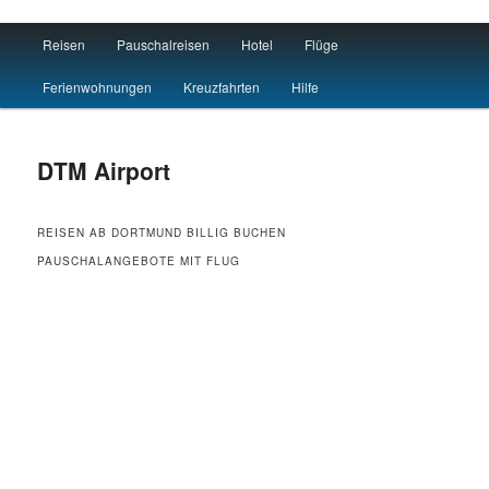
Main menu
Reisen
Pauschalreisen
Hotel
Flüge
Skip to primary content
Skip to secondary content
Flug Hotel Urlaub
Ferienwohnungen
Kreuzfahrten
Hilfe
DTM Airport
REISEN AB DORTMUND BILLIG BUCHEN
PAUSCHALANGEBOTE MIT FLUG