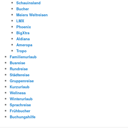
Schauinsland
Bucher
Meiers Weltreisen
LMX
Phoenix
BigXtra
Aldiana
Ameropa
Tropo
Familienurlaub
Busreise
Rundreise
Städtereise
Gruppenreise
Kurzurlaub
Wellness
Winterurlaub
Sprachreise
Frühbucher
Buchungshilfe