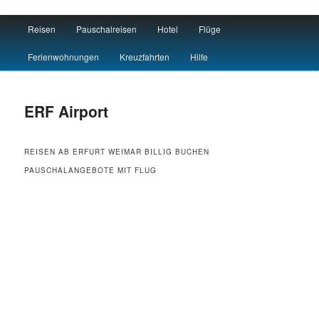
Main menu
Reisen
Pauschalreisen
Hotel
Flüge
Skip to primary content
Skip to secondary content
Flug Hotel Urlaub
Ferienwohnungen
Kreuzfahrten
Hilfe
ERF Airport
REISEN AB ERFURT WEIMAR BILLIG BUCHEN
PAUSCHALANGEBOTE MIT FLUG