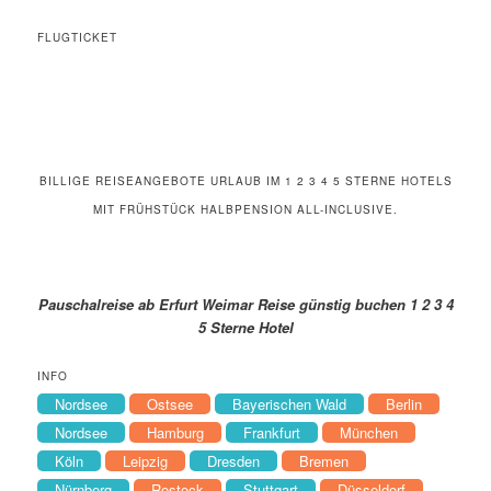
FLUGTICKET
BILLIGE REISEANGEBOTE URLAUB IM 1 2 3 4 5 STERNE HOTELS
MIT FRÜHSTÜCK HALBPENSION ALL-INCLUSIVE.
Pauschalreise ab Erfurt Weimar Reise günstig buchen 1 2 3 4
5 Sterne Hotel
INFO
Nordsee
Ostsee
Bayerischen Wald
Berlin
Nordsee
Hamburg
Frankfurt
München
Köln
Leipzig
Dresden
Bremen
Nürnberg
Rostock
Stuttgart
Düsseldorf