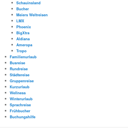
Schauinsland
Bucher
Meiers Weltreisen
LMX
Phoenix
BigXtra
Aldiana
Ameropa
Tropo
Familienurlaub
Busreise
Rundreise
Städtereise
Gruppenreise
Kurzurlaub
Wellness
Winterurlaub
Sprachreise
Frühbucher
Buchungshilfe