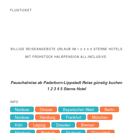
FLUGTICKET
BILLIGE REISEANGEBOTE URLAUB IM 1 2 3 4 5 STERNE HOTELS
MIT FRÜHSTÜCK HALBPENSION ALL-INCLUSIVE.
Pauschalreise ab Paderborn-Lippstadt Reise günstig buchen
1 2 3 4 5 Sterne Hotel
INFO
Nordsee
Ostsee
Bayerischen Wald
Berlin
Nordsee
Hamburg
Frankfurt
München
Köln
Leipzig
Dresden
Bremen
Nürnberg
Rostock
Stuttgart
Düsseldorf