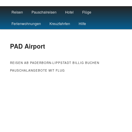
Main menu
Reisen
Pauschalreisen
Hotel
Flüge
Skip to primary content
Skip to secondary content
Flug Hotel Urlaub
Ferienwohnungen
Kreuzfahrten
Hilfe
PAD Airport
REISEN AB PADERBORN-LIPPSTADT BILLIG BUCHEN
PAUSCHALANGEBOTE MIT FLUG