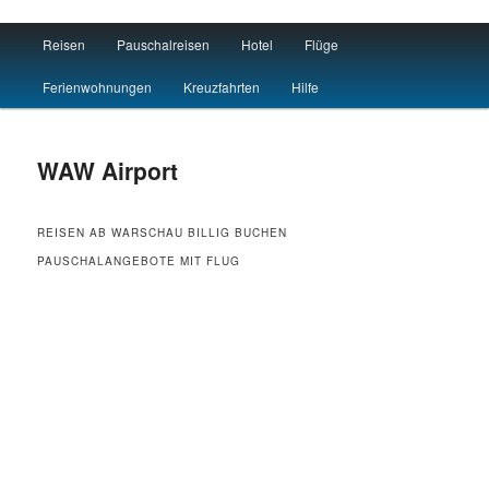
Main menu
Reisen
Pauschalreisen
Hotel
Flüge
Skip to primary content
Skip to secondary content
Flug Hotel Urlaub
Ferienwohnungen
Kreuzfahrten
Hilfe
WAW Airport
REISEN AB WARSCHAU BILLIG BUCHEN
PAUSCHALANGEBOTE MIT FLUG