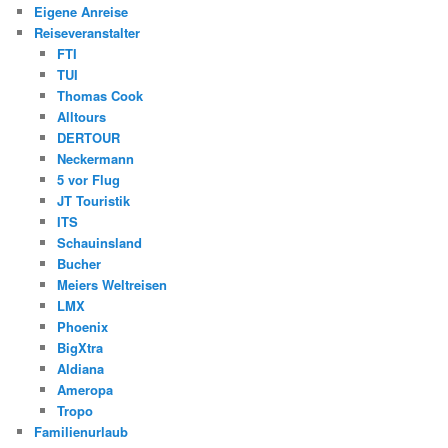
Eigene Anreise
Reiseveranstalter
FTI
TUI
Thomas Cook
Alltours
DERTOUR
Neckermann
5 vor Flug
JT Touristik
ITS
Schauinsland
Bucher
Meiers Weltreisen
LMX
Phoenix
BigXtra
Aldiana
Ameropa
Tropo
Familienurlaub