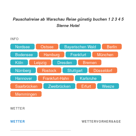
Pauschalreise ab Warschau Reise günstig buchen 1 2 3 4 5
Sterne Hotel
INFO
Nordsee
Ostsee
Bayerischen Wald
Berlin
Bodensee
Hamburg
Frankfurt
München
Köln
Leipzig
Dresden
Bremen
Nürnberg
Rostock
Stuttgart
Düsseldorf
Hannover
Frankfurt-Hahn
Karlsruhe
Saarbrücken
Zweibrücken
Erfurt
Weeze
Memmingen
WETTER
WETTER
WETTERVORHERSAGE