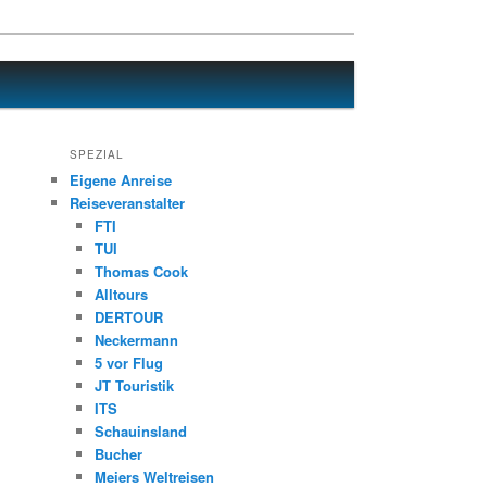
SPEZIAL
Eigene Anreise
Reiseveranstalter
FTI
TUI
Thomas Cook
Alltours
DERTOUR
Neckermann
5 vor Flug
JT Touristik
ITS
Schauinsland
Bucher
Meiers Weltreisen