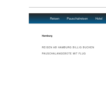
Main menu
Reisen
Pauschalreisen
Hotel
Skip to primary content
Skip to secondary content
Hotel Flug Urlaub
Hamburg
REISEN AB HAMBURG BILLIG BUCHEN
PAUSCHALANGEBOTE MIT FLUG