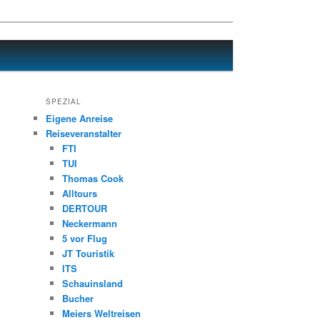
SPEZIAL
Eigene Anreise
Reiseveranstalter
FTI
TUI
Thomas Cook
Alltours
DERTOUR
Neckermann
5 vor Flug
JT Touristik
ITS
Schauinsland
Bucher
Meiers Weltreisen