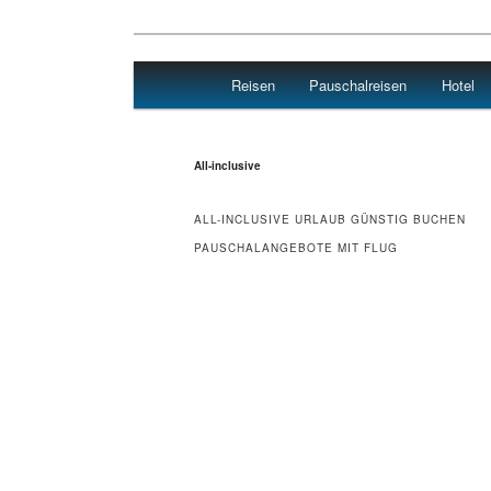
Main menu
Reisen
Pauschalreisen
Hotel
Skip to primary content
Skip to secondary content
Reisen Hotel Flug
All-inclusive
ALL-INCLUSIVE URLAUB GÜNSTIG BUCHEN
PAUSCHALANGEBOTE MIT FLUG