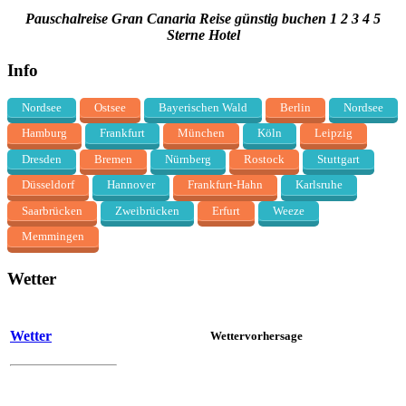
Pauschalreise Gran Canaria Reise günstig buchen 1 2 3 4 5
Sterne Hotel
Info
Nordsee
Ostsee
Bayerischen Wald
Berlin
Nordsee
Hamburg
Frankfurt
München
Köln
Leipzig
Dresden
Bremen
Nürnberg
Rostock
Stuttgart
Düsseldorf
Hannover
Frankfurt-Hahn
Karlsruhe
Saarbrücken
Zweibrücken
Erfurt
Weeze
Memmingen
Wetter
Wetter
Wettervorhersage