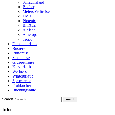
Schauinsland
Bucher
Meiers Weltreisen
LMX
Phoenix
BigXtra
Aldiana
Ameropa
Tropo
Familienurlaub
Busreise
Rundreise
Städtereise
Gruppenreise
Kurzurlaub
Wellness
Winterurlaub
Sprachreise
Frühbucher
Buchungshilfe
Search
Info