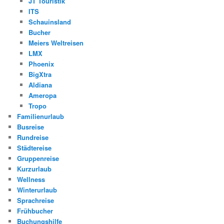
JT Touristik
ITS
Schauinsland
Bucher
Meiers Weltreisen
LMX
Phoenix
BigXtra
Aldiana
Ameropa
Tropo
Familienurlaub
Busreise
Rundreise
Städtereise
Gruppenreise
Kurzurlaub
Wellness
Winterurlaub
Sprachreise
Frühbucher
Buchungshilfe