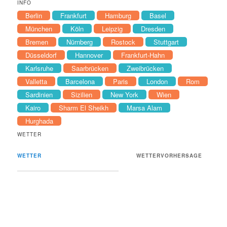
INFO
Berlin
Frankfurt
Hamburg
Basel
München
Köln
Leipzig
Dresden
Bremen
Nürnberg
Rostock
Stuttgart
Düsseldorf
Hannover
Frankfurt-Hahn
Karlsruhe
Saarbrücken
Zweibrücken
Valletta
Barcelona
Paris
London
Rom
Sardinien
Sizilien
New York
Wien
Kairo
Sharm El Sheikh
Marsa Alam
Hurghada
WETTER
WETTER
WETTERVORHERSAGE