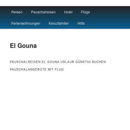
Main menu
Reisen
Pauschalreisen
Hotel
Flüge
Skip to primary content
Skip to secondary content
Reisen Hotel Flug
Ferienwohnungen
Kreuzfahrten
Hilfe
El Gouna
PAUSCHALREISEN EL GOUNA URLAUB GÜNSTIG BUCHEN
PAUSCHALANGEBOTE MIT FLUG